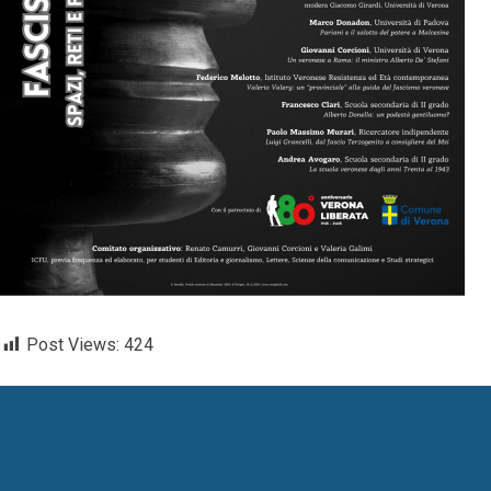
Post Views:
424